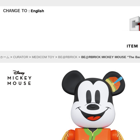
CHANGE TO :
ホーム
>
CURATOR
>
MEDICOM TOY
>
BE@RBRICK
>
BE@RBRICK MICKEY MOUSE “The Ban