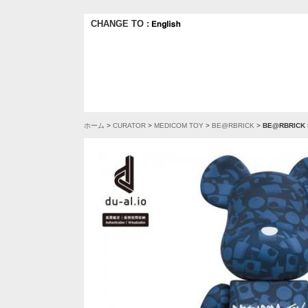
CHANGE TO :
ホーム
>
CURATOR
>
MEDICOM TOY
>
BE@RBRICK
>
BE@RBRICK 