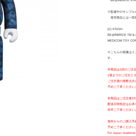
BE@RBRICK STAS
※監修中のサンプル
発売商品とは一部
(C) STASH
BE@RBRICK TM & (
MEDICOM TOY CORPO
※こちらの画像はイ
す。
本商品は1回のご注
1個までのご注文と
ご注文後の複数注文
予めご了承ください
本商品はご注文後1
配送日時指定はお承
何卒ご了承ください
海外からのご購入手
予めご了承ください
For Japan residents 