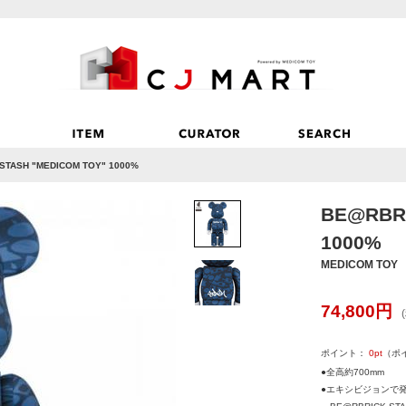
STASH "MEDICOM TOY" 1000%
BE@RBRI
1000%
MEDICOM TOY
74,800
円
ポイント：
0
pt
（ポ
●全高約700mm
●エキシビジョンで