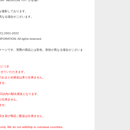
H "MEDICOM TOY"が登場!!
を撮影しております。
異なる場合がございます。
C) 2001-2022
RATION. All rights reserved.
メージです。実際の商品とは彩色、形状が異なる場合がございま
文につき
させていただきます。
のおまとめ発送は承り出来ません。
ませ。
0日以内の順次発送となります。
り出来ません。
ませ。
続き及び商品ご配送は出来ません。
。
only. We do not sell/ship to overseas countries.