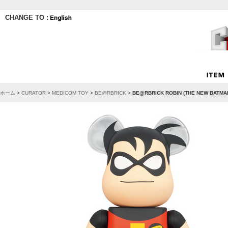
CHANGE TO :
ホーム
>
CURATOR
>
MEDICOM TOY
>
BE@RBRICK
>
BE@RBRICK ROBIN (THE NEW BATMA