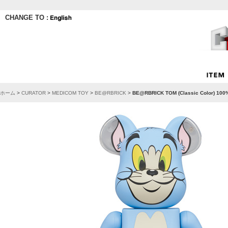
CHANGE TO :
ホーム
>
CURATOR
>
MEDICOM TOY
>
BE@RBRICK
>
BE@RBRICK TOM (Classic Color) 100