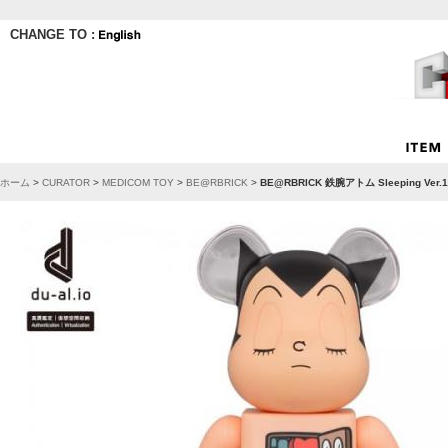
CHANGE TO :
ホーム
>
CURATOR
>
MEDICOM TOY
>
BE@RBRICK
>
BE@RBRICK 鉄腕アトム Sleeping Ver.1