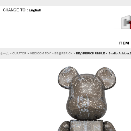
CHANGE TO :
ホーム
>
CURATOR
>
MEDICOM TOY
>
BE@RBRICK
>
BE@RBRICK UNKLE × Studio Ar.Mour