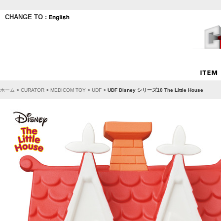
CHANGE TO :
ホーム
>
CURATOR
>
MEDICOM TOY
>
UDF
>
UDF Disney シリーズ10 The Little House