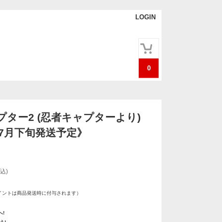
LOGIN
0
プター2 (忍者キャプターより)
年7月下旬発送予定》
込)
イントは商品発送時に付与されます）
!