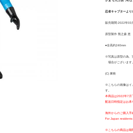
さぁ ぜんぶあつめよ
忍者キャプターより
販売期間:2022年03
原型製作 熊之森 恵
●全高約240mm
※写真は原型の為、
場合がございます
(C) 東映
※こちらの画像はイ
す。
本商品は2022年7
配送日時指定はお承
海外からのご購入手
For Japan residents 
※こちらの商品は期