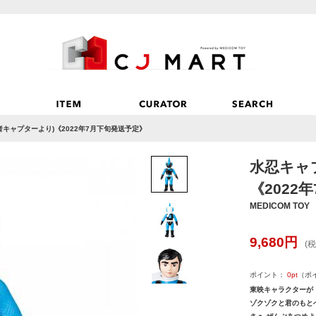
者キャプターより)《2022年7月下旬発送予定》
水忍キャ
《2022
MEDICOM TOY
9,680
円
(税
ポイント：
0
pt
（ポ
東映キャラクターが
ゾクゾクと君のもとへ