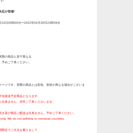
う!
水忍が登場!
月24日00時00分〜2022年04月30日23時59分
実際の商品と若干異なる
。予めご了承ください。
メージです。実際の商品とは彩色、形状が異なる場合がございま
月下旬発送予定商品となります。
り出来ません。何卒ご了承くださいませ。
続き及び商品ご配送は出来ません。予めご了承ください。
only. We do not sell/ship to overseas countries.
間限定でご注文を募りまして、