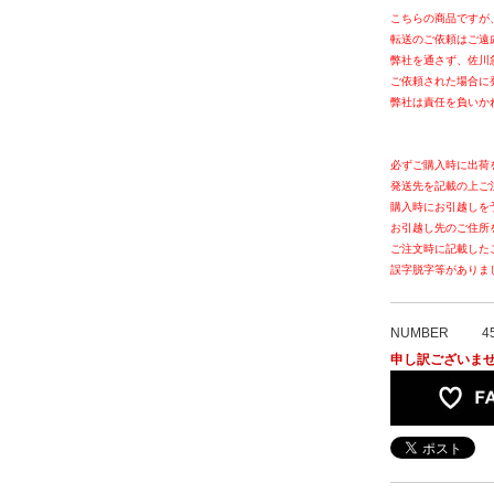
こちらの商品ですが
転送のご依頼はご遠
弊社を通さず、佐川
ご依頼された場合に
弊社は責任を負いか
必ずご購入時に出荷
発送先を記載の上ご
購入時にお引越しを
お引越し先のご住所
ご注文時に記載した
誤字脱字等がありま
NUMBER
4
申し訳ございま