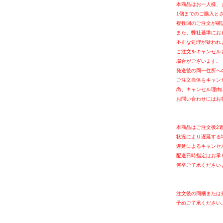
本商品はお一人様、
1個までのご購入と
複数回のご注文が確
また、弊社基準にお
不正な処理が疑われ
ご注文をキャンセル
場合がございます。
発送後の同一住所へ
ご注文自体をキャン
尚、キャンセル理由
お問い合わせにはお
本商品はご注文後2
状況により遅延する
遅延によるキャンセ
配送日時指定はお承
何卒ご了承ください
注文後の同梱または
予めご了承ください