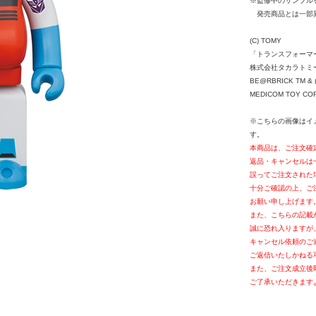
※監修中のサンプル
発売商品とは一部
(C) TOMY
「トランスフォーマー
株式会社タカラトミ
BE@RBRICK TM & (
MEDICOM TOY CORPO
※こちらの画像はイ
す。
本商品は、ご注文確
返品・キャンセルは
誤ってご注文された
十分ご確認の上、ご
お願い申し上げます
また、こちらの記載
誠に恐れ入りますが
キャンセル依頼のご
ご返信いたしかねる
また、ご注文成立後
ご了承いただきます