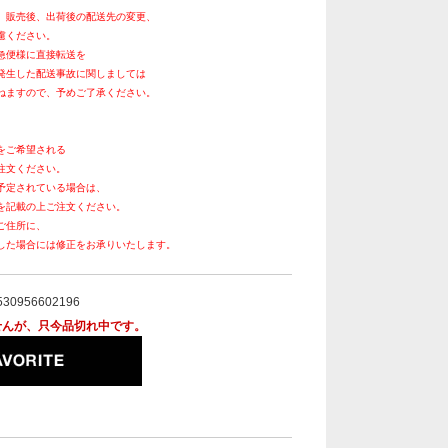
、販売後、出荷後の配送先の変更、
慮ください。
急便様に直接転送を
発生した配送事故に関しましては
ねますので、予めご了承ください。
をご希望される
注文ください。
予定されている場合は、
を記載の上ご注文ください。
ご住所に、
した場合には修正をお承りいたします。
530956602196
せんが、只今品切れ中です。