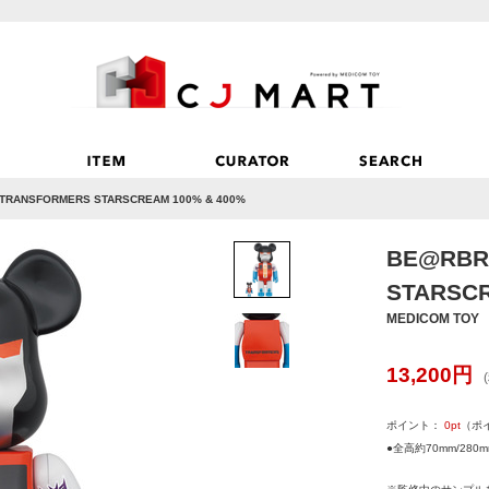
TRANSFORMERS STARSCREAM 100% & 400%
BE@RBR
STARSCR
MEDICOM TOY
13,200
円
ポイント：
0
pt
（ポ
●全高約70mm/280m