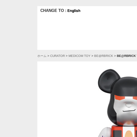
CHANGE TO :
ホーム
>
CURATOR
>
MEDICOM TOY
>
BE@RBRICK
>
BE@RBRICK 