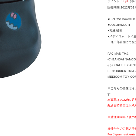
ポイント：
0
pt
（ポ
販売期間:2022年01
●SIZE:W115mm×H
●COLOR:MULTI
●素材:磁器
●メディコム・トイ
他一部店舗にて発売
PAC-MAN TM&
(C) BANDAI NAMCO E
(C) GRAFFLEX ART
BE@RBRICK TM & (
MEDICOM TOY CORPO
※こちらの画像はイ
す。
本商品は2022年7
配送日時指定はお承
※受注期間終了後の
海外からのご購入手
For Japan residents 