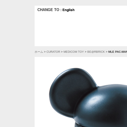
CHANGE TO :
ホーム
>
CURATOR
>
MEDICOM TOY
>
BE@RBRICK
>
MLE PAC-M