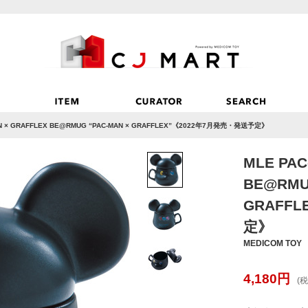
AN × GRAFFLEX BE@RMUG “PAC-MAN × GRAFFLEX”《2022年7月発売・発送予定》
MLE PAC
BE@RMU
GRAFF
定》
MEDICOM TOY
4,180
円
(税