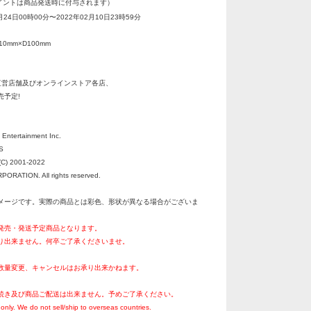
イントは商品発送時に付与されます）
月24日00時00分〜2022年02月10日23時59分
110mm×D100mm
直営店舗及びオンラインストア各店、
予定!
ntertainment Inc.
S
C) 2001-2022
RATION. All rights reserved.
メージです。実際の商品とは彩色、形状が異なる場合がございま
月発売・発送予定商品となります。
り出来ません。何卒ご了承くださいませ。
数量変更、キャンセルはお承り出来かねます。
続き及び商品ご配送は出来ません。予めご了承ください。
only. We do not sell/ship to overseas countries.