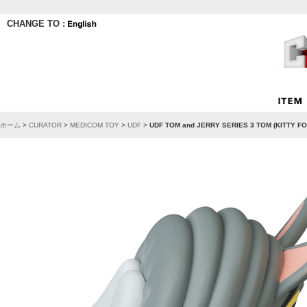
CHANGE TO :
ホーム
>
CURATOR
>
MEDICOM TOY
>
UDF
>
UDF TOM and JERRY SERIES 3 TOM (KITTY FOI