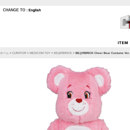
CHANGE TO :
ホーム
>
CURATOR
>
MEDICOM TOY
>
BE@RBRICK
>
BE@RBRICK Cheer Bear Costume Ver