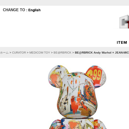
CHANGE TO :
ホーム
>
CURATOR
>
MEDICOM TOY
>
BE@RBRICK
>
BE@RBRICK Andy Warhol × JEAN-MI