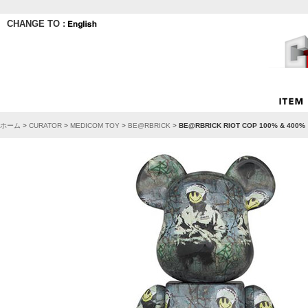
CHANGE TO :
ホーム
>
CURATOR
>
MEDICOM TOY
>
BE@RBRICK
>
BE@RBRICK RIOT COP 100% & 400%