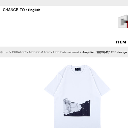
CHANGE TO :
ホーム
>
CURATOR
>
MEDICOM TOY
>
LIFE Entertainment
>
Amplifier “藤井冬威” TEE des