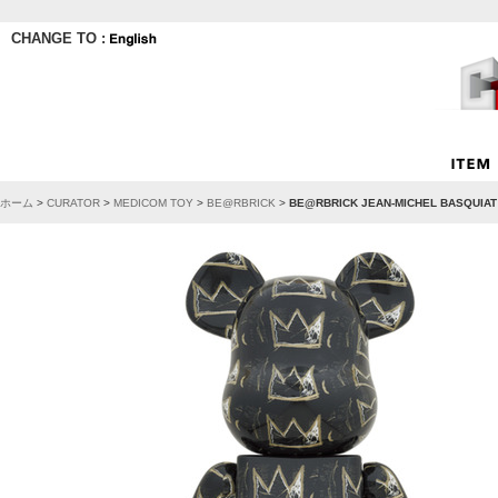
CHANGE TO :
ホーム
>
CURATOR
>
MEDICOM TOY
>
BE@RBRICK
>
BE@RBRICK JEAN-MICHEL BASQUIAT