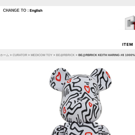
CHANGE TO :
ホーム
>
CURATOR
>
MEDICOM TOY
>
BE@RBRICK
>
BE@RBRICK KEITH HARING #8 1000%