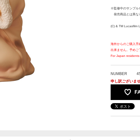
※監修中のサンプル
発売商品とは異な
(C) & TM Lucasfilm L
海外からのご購入手
出来ません。予めご
For Japan residents 
NUMBER
4
申し訳ございま