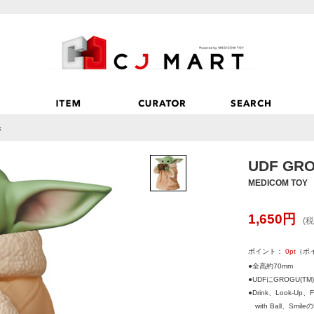
k
UDF GRO
MEDICOM TOY
1,650
円
(税
ポイント：
0
pt
（ポ
●全高約70mm
●UDFにGROGU(T
●Drink、Look-Up、
with Ball、Smil