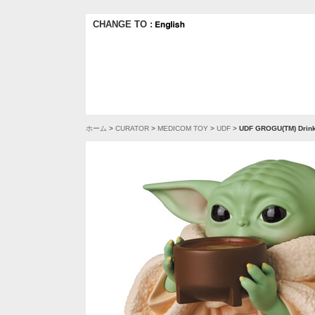
CHANGE TO :
ホーム
>
CURATOR
>
MEDICOM TOY
>
UDF
>
UDF GROGU(TM) Drin