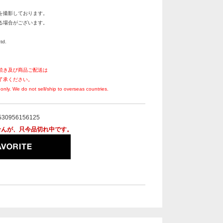
を撮影しております。
る場合がございます。
td.
続き及び商品ご配送は
了承ください。
only. We do not sell/ship to overseas countries.
530956156125
せんが、只今品切れ中です。