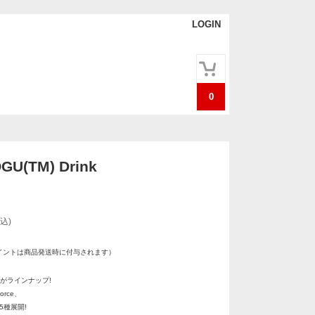
LOGIN
0
GU(TM) Drink
込)
イントは商品発送時に付与されます）
M)がラインナップ!
Force、
eの5種展開!