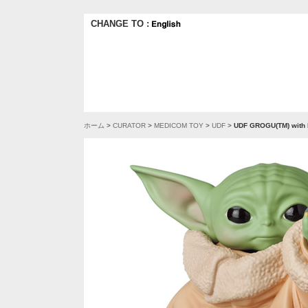
CHANGE TO :
ホーム
>
CURATOR
>
MEDICOM TOY
>
UDF
>
UDF GROGU(TM) with 