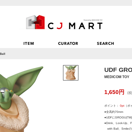
Ball
UDF GROG
MEDICOM TOY
1,650
円
(税
ポイント：
0
pt
（ポ
●全高約70mm
●UDFにGROGU(T
●Drink、Look-Up、
with Ball、Smil