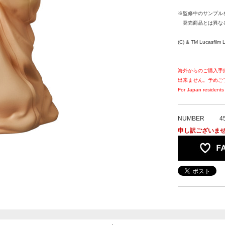
※監修中のサンプル
発売商品とは異な
(C) & TM Lucasfilm L
海外からのご購入手
出来ません。予めご
For Japan residents 
NUMBER
4
申し訳ございま