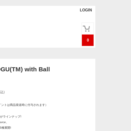
LOGIN
0
U(TM) with Ball
込)
イントは商品発送時に付与されます）
M)がラインナップ!
Force、
eの5種展開!