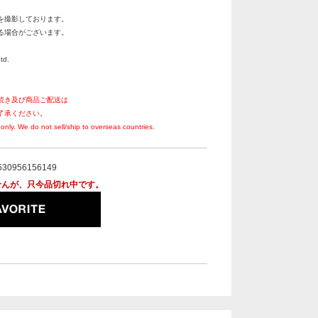
を撮影しております。
る場合がございます。
td.
続き及び商品ご配送は
了承ください。
only. We do not sell/ship to overseas countries.
530956156149
せんが、只今品切れ中です。