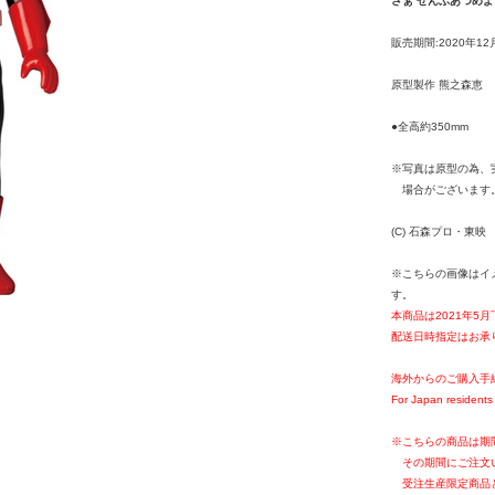
さぁ ぜんぶあつめよ
販売期間:2020年12
原型製作 熊之森恵
●全高約350mm
※写真は原型の為、
場合がございます
(C) 石森プロ・東映
※こちらの画像はイ
す。
本商品は2021年5
配送日時指定はお承
海外からのご購入手
For Japan residents 
※こちらの商品は期
その期間にご注文
受注生産限定商品