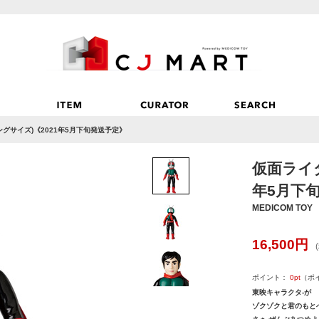
ングサイズ)《2021年5月下旬発送予定》
仮面ライダ
年5月下
MEDICOM TOY
16,500
円
ポイント：
0
pt
（ポ
東映キャラクタ-が
ゾクゾクと君のもとへ