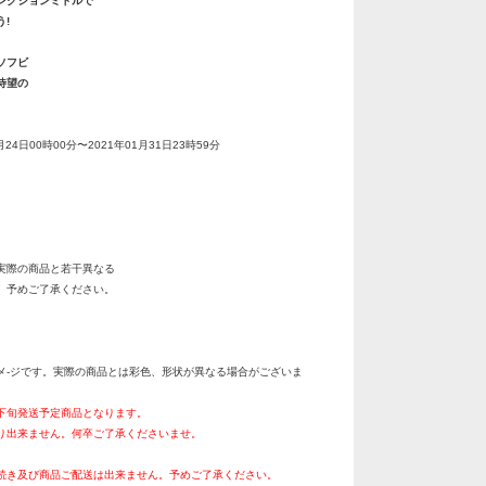
レクションミドルで
!
ソフビ
待望の
月24日00時00分〜2021年01月31日23時59分
実際の商品と若干異なる
。予めご了承ください。
メ-ジです。実際の商品とは彩色、形状が異なる場合がございま
月下旬発送予定商品となります。
り出来ません。何卒ご了承くださいませ。
続き及び商品ご配送は出来ません。予めご了承ください。