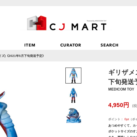
ズ)《2021年5月下旬発送予定》
ギリザメス
下旬発送
MEDICOM TOY
4,950
円
(税
ポイント：
0
pt
（ポ
あつめやすくて、カ
ポケットサイズのす