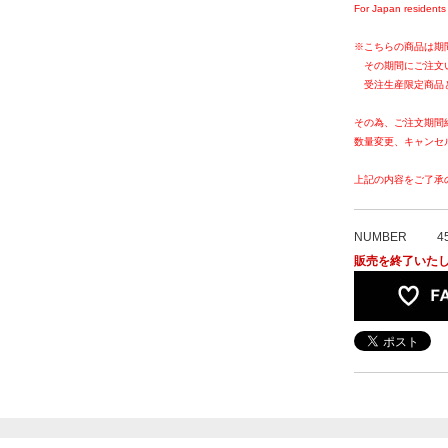
For Japan residents 
※こちらの商品は期
その期間にご注文
受注生産限定商品
その為、ご注文期間
数量変更、キャンセ
上記の内容をご了承
NUMBER
4
販売を終了いた