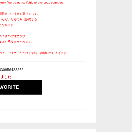
only. We do not sell/ship to overseas countries.
間限定でご注文を募りまして、
いただいた方のみに販売する、
となります。
終了後のご注文及び、
ルはお承り出来かねます。
の上、ご注文いただけます様、御願い申し上げます。
530956433868
しました。