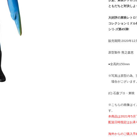
さあ、東映レトロコ
ともだちと対決しよう
大好評の東映レトロ
コレクションミドル
シリ-ズ第45弾!
販売期間:2020年12
原型製作 熊之森恵
●全高約150mm
※写真は原型の為、
場合がございます
(C) 石森プロ・東映
※こちらの画像はイ
す。
本商品は2021年5
配送日時指定はお承
海外からのご購入手