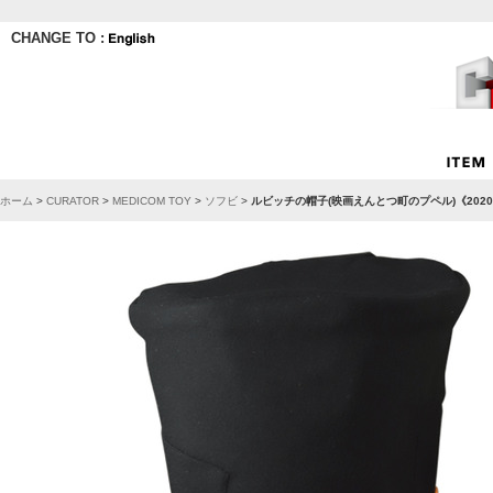
CHANGE TO :
ホーム
>
CURATOR
>
MEDICOM TOY
>
ソフビ
>
ルビッチの帽子(映画えんとつ町のプペル)《202