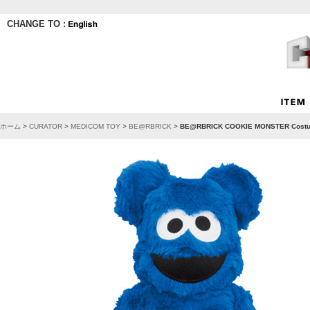
CHANGE TO :
ホーム
>
CURATOR
>
MEDICOM TOY
>
BE@RBRICK
>
BE@RBRICK COOKIE MONSTER Costu