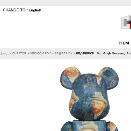
CHANGE TO :
ホーム
>
CURATOR
>
MEDICOM TOY
>
BE@RBRICK
>
BE@RBRICK「Van Gogh Museum」Self-Po