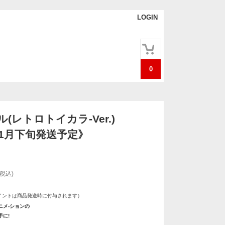
LOGIN
0
(レトロトイカラ-Ver.)
年1月下旬発送予定》
(税込)
イントは商品発送時に付与されます）
ニメ-ションの
手に!