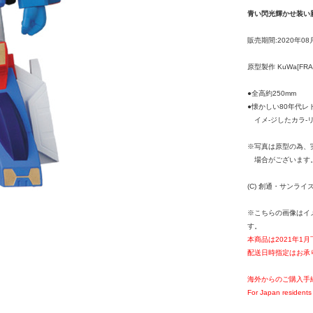
青い閃光輝かせ装い
販売期間:2020年08
原型製作 KuWa[FRA
●全高約250mm
●懐かしい80年代レ
イメ-ジしたカラ-リ
※写真は原型の為、
場合がございます
(C) 創通・サンライ
※こちらの画像はイ
す。
本商品は2021年1
配送日時指定はお承
海外からのご購入手
For Japan residents 