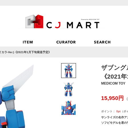
ラ-Ver.)《2021年1月下旬発送予定》
ザブングル
《2021
MEDICOM TOY
15,950
円
ポイント：
0
pt
（ポ
サンライズの名作ア
ソフビモデルを君の