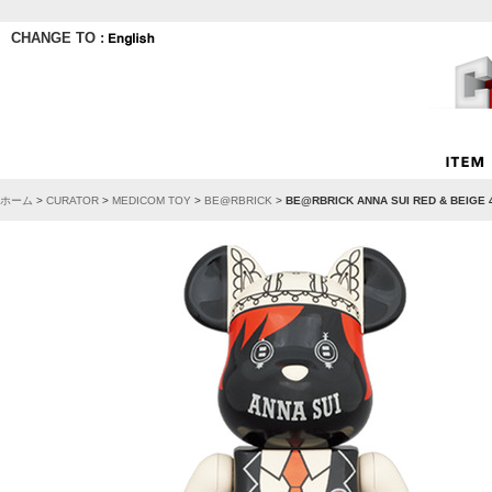
CHANGE TO :
ホーム
>
CURATOR
>
MEDICOM TOY
>
BE@RBRICK
>
BE@RBRICK ANNA SUI RED & BEIGE 