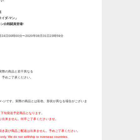
う!
話
ライダ-マン」
ロン白戦闘員登場!
月24日00時00分〜2020年08月31日23時59分
実際の商品と若干異なる
。予めご了承ください。
メ-ジです。実際の商品とは彩色、形状が異なる場合がございま
2月下旬発送予定商品となります。
り出来ません。何卒ご了承くださいませ。
続き及び商品ご配送は出来ません。予めご了承ください。
only. We do not sell/ship to overseas countries.