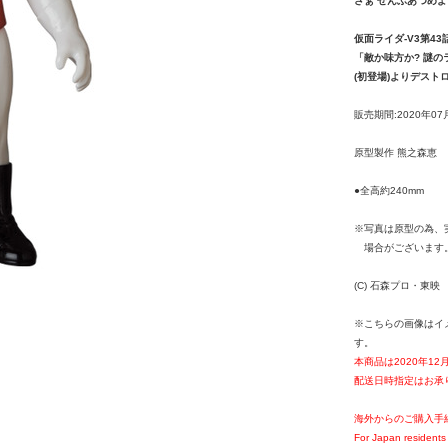
さぁ ぜんぶあつめよ
仮面ライダ-V3第43
「敵か味方か? 謎の
(初登場)よりデスト
販売期間:2020年07
原型製作 熊之森恵
●全高約240mm
※写真は原型の為、
場合がございます
(C) 石森プロ・東映
※こちらの画像はイ
す。
本商品は2020年1
配送日時指定はお承
海外からのご購入手
For Japan residents 