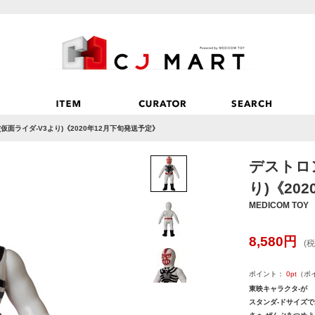
(仮面ライダ-V3より)《2020年12月下旬発送予定》
デストロン
り)《20
MEDICOM TOY
8,580
円
(税
ポイント：
0
pt
（ポ
東映キャラクタ-が
スタンダ-ドサイズで