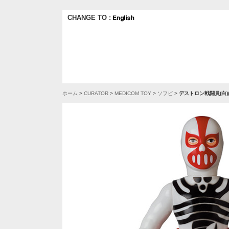
CHANGE TO :
ホーム
>
CURATOR
>
MEDICOM TOY
>
ソフビ
>
デストロン戦闘員(白)