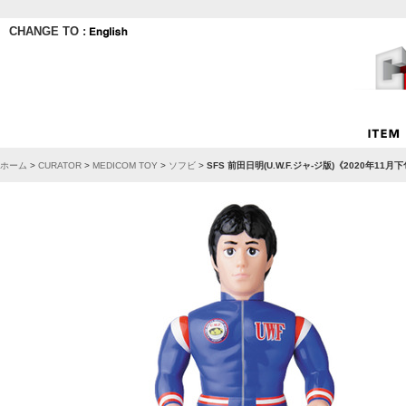
CHANGE TO :
ホーム
>
CURATOR
>
MEDICOM TOY
>
ソフビ
>
SFS 前田日明(U.W.F.ジャ-ジ版)《2020年11