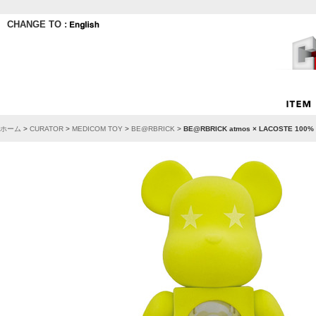
CHANGE TO :
ホーム
>
CURATOR
>
MEDICOM TOY
>
BE@RBRICK
>
BE@RBRICK atmos × LACOSTE 100%