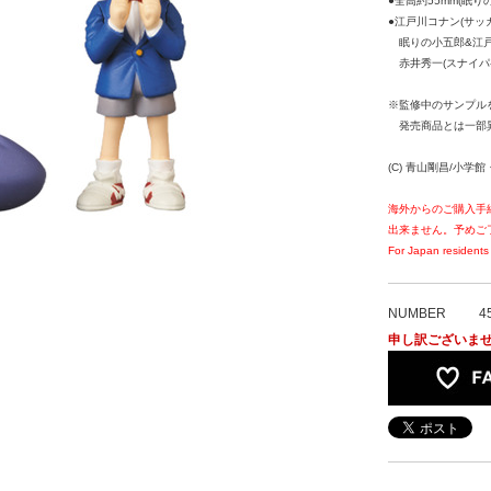
●全高約55mm(眠りの
●江戸川コナン(サッカ-
眠りの小五郎&江戸
赤井秀一(スナイパ-
※監修中のサンプル
発売商品とは一部
(C) 青山剛昌/小学館
海外からのご購入手
出来ません。予めご
For Japan residents 
NUMBER
4
申し訳ございま