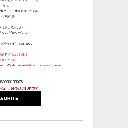
小五郎) 44mm(江戸川コナン)
Ver.)、
川コナン、世良真純、沖矢昴、
)の5種展開!
を撮影しております。
異なる場合がございます。
・読売テレビ・TMS 1996
続き及び商品ご配送は
了承ください。
only. We do not sell/ship to overseas countries.
530956155678
せんが、只今品切れ中です。