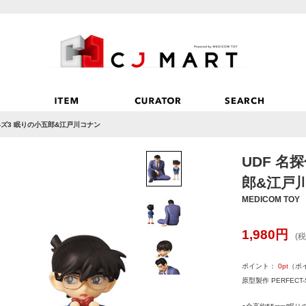
リ-ズ3 眠りの小五郎&江戸川コナン
UDF 名
郎&江戸
MEDICOM TOY
1,980
円
(税
ポイント：
0
pt
（ポ
原型製作 PERFECT-