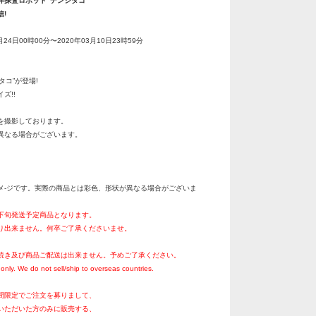
洋探査ロボット“デンシタコ”
!
月24日00時00分〜2020年03月10日23時59分
タコ”が登場!
ズ!!
を撮影しております。
異なる場合がございます。
メ-ジです。実際の商品とは彩色、形状が異なる場合がございま
月下旬発送予定商品となります。
り出来ません。何卒ご了承くださいませ。
続き及び商品ご配送は出来ません。予めご了承ください。
only. We do not sell/ship to overseas countries.
間限定でご注文を募りまして、
いただいた方のみに販売する、