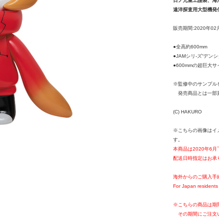
日ノ元重工謹製、海
遠洋探査用大型機発信
販売期間:2020年02
●全高約600mm
●JAMシリ-ズ“デンシ
●600mmの超巨大サイ
※監修中のサンプル
発売商品とは一部
(C) HAKURO
※こちらの画像はイ
す。
本商品は2020年6
配送日時指定はお承
海外からのご購入手
For Japan residents 
※こちらの商品は期
その期間にご注文