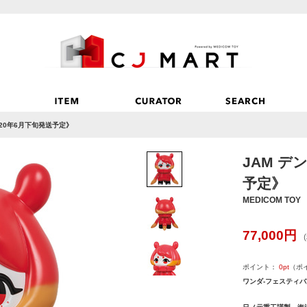
020年6月下旬発送予定》
JAM デ
予定》
MEDICOM TOY
77,000
円
ポイント：
0
pt
（ポ
ワンダ-フェスティバル