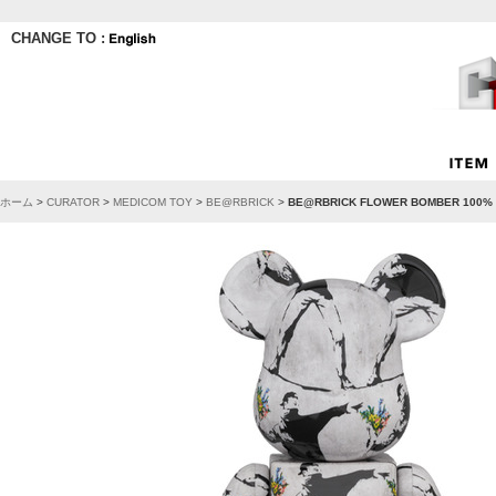
CHANGE TO :
ホーム
>
CURATOR
>
MEDICOM TOY
>
BE@RBRICK
>
BE@RBRICK FLOWER BOMBER 100% 