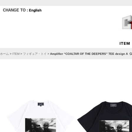
CHANGE TO :
ホーム
>
ITEM
>
フィギュア・トイ
>
Amplifier “COALTAR OF THE DEEPERS” TEE desi