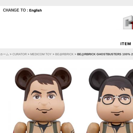
CHANGE TO :
ホーム
>
CURATOR
>
MEDICOM TOY
>
BE@RBRICK
>
BE@RBRICK GHOSTBUSTERS 100% 2PC