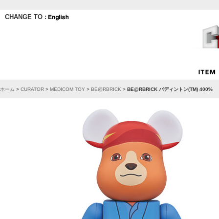
CHANGE TO :
ホーム
>
CURATOR
>
MEDICOM TOY
>
BE@RBRICK
>
BE@RBRICK パディントン(TM) 400%