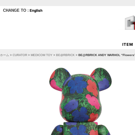
CHANGE TO :
ホーム
>
CURATOR
>
MEDICOM TOY
>
BE@RBRICK
>
BE@RBRICK ANDY WARHOL “Flowers