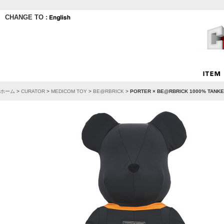
CHANGE TO :
ホーム
>
CURATOR
>
MEDICOM TOY
>
BE@RBRICK
>
PORTER × BE@RBRICK 1000% TANKER 