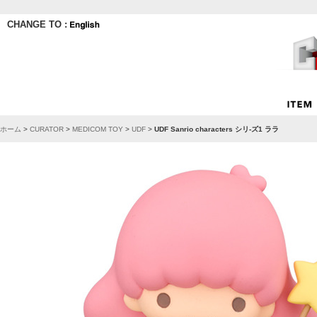
CHANGE TO :
ホーム
>
CURATOR
>
MEDICOM TOY
>
UDF
>
UDF Sanrio characters シリ-ズ1 ララ