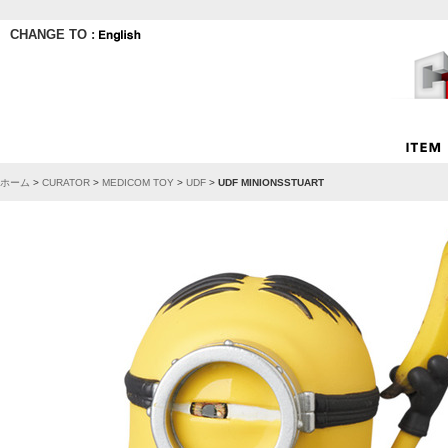
CHANGE TO :
ホーム
>
CURATOR
>
MEDICOM TOY
>
UDF
>
UDF MINIONSSTUART