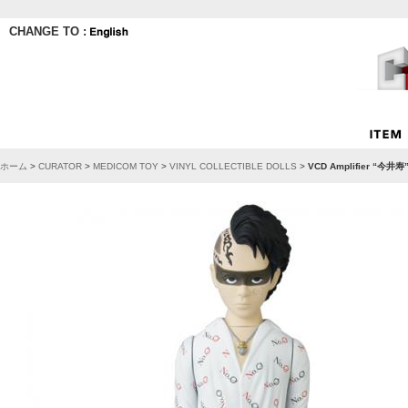
CHANGE TO :
ホーム
>
CURATOR
>
MEDICOM TOY
>
VINYL COLLECTIBLE DOLLS
>
VCD Amplifier “今井寿