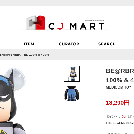
BATMAN ANIMATED 100% & 400%
BE@RBR
100% & 
MEDICOM TOY
13,200
円
ポイント：
0
pt
（ポ
THE LEGEND BEG