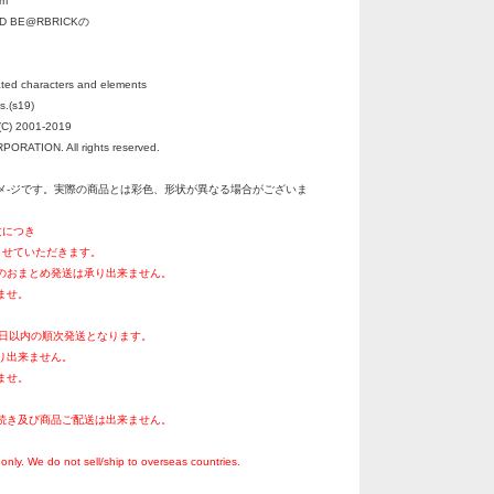
m
ED BE@RBRICKの
ted characters and elements
s.(s19)
C) 2001-2019
RATION. All rights reserved.
メ-ジです。実際の商品とは彩色、形状が異なる場合がございま
文につき
させていただきます。
のおまとめ発送は承り出来ません。
ませ。
0日以内の順次発送となります。
り出来ません。
ませ。
続き及び商品ご配送は出来ません。
。
only. We do not sell/ship to overseas countries.