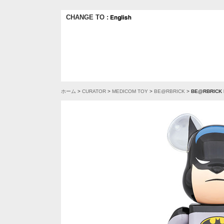
CHANGE TO :
ホーム
>
CURATOR
>
MEDICOM TOY
>
BE@RBRICK
>
BE@RBRICK 