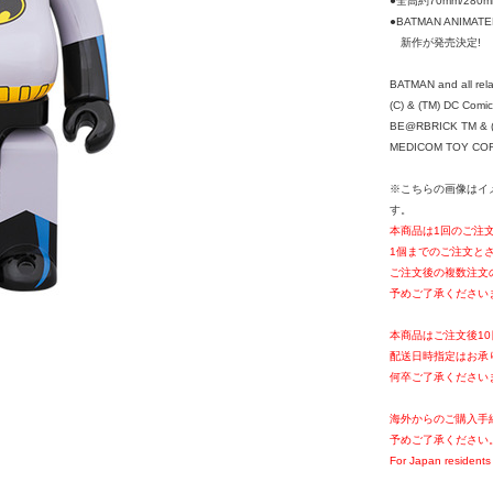
●全高約70mm/280m
●BATMAN ANIMAT
新作が発売決定!
BATMAN and all rela
(C) & (TM) DC Comic
BE@RBRICK TM & (
MEDICOM TOY CORPO
※こちらの画像はイ
す。
本商品は1回のご注
1個までのご注文と
ご注文後の複数注文
予めご了承ください
本商品はご注文後1
配送日時指定はお承
何卒ご了承ください
海外からのご購入手
予めご了承ください
For Japan residents 