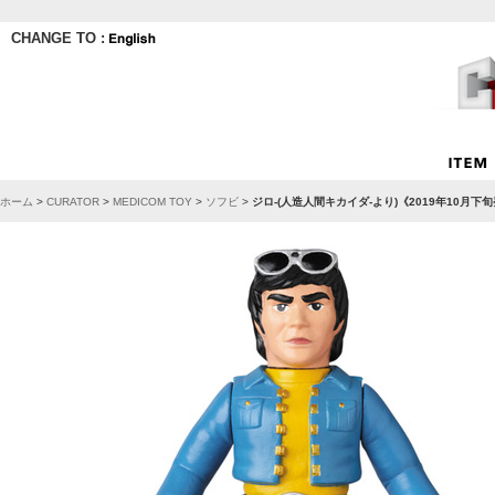
CHANGE TO :
ホーム
>
CURATOR
>
MEDICOM TOY
>
ソフビ
>
ジロ-(人造人間キカイダ-より)《2019年10月下