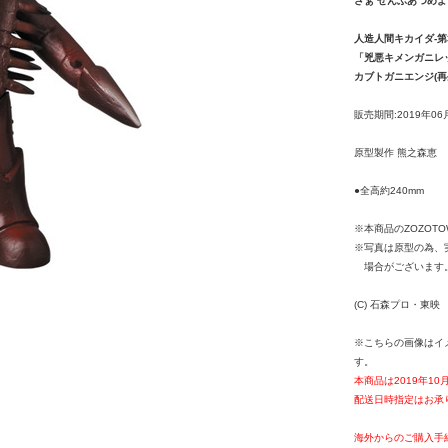
さぁ ぜんぶあつめよ
人造人間キカイダ-第
「兇悪キメンガニレ
カブトガニエンジ(再
販売期間:2019年06
原型製作 熊之森恵
●全高約240mm
※本商品のZOZOT
※写真は原型の為、
場合がございます
(C) 石森プロ・東映
※こちらの画像はイ
す。
本商品は2019年1
配送日時指定はお承
海外からのご購入手