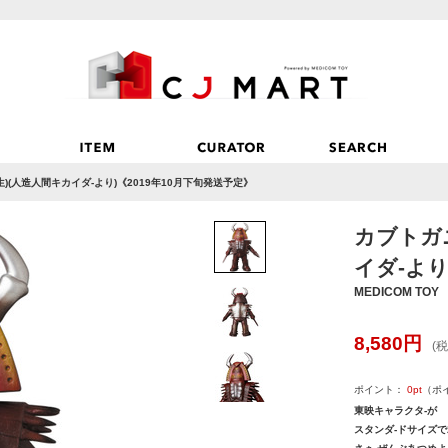
)(人造人間キカイダ-より)《2019年10月下旬発送予定》
カブトガ
イダ-より
MEDICOM TOY
8,580
円
(税
ポイント：
0
pt
（ポ
東映キャラクタ-が
スタンダ-ドサイズで