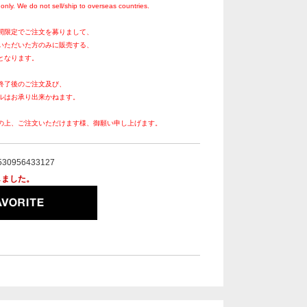
only. We do not sell/ship to overseas countries.
間限定でご注文を募りまして、
いただいた方のみに販売する、
となります。
終了後のご注文及び、
ルはお承り出来かねます。
の上、ご注文いただけます様、御願い申し上げます。
530956433127
しました。