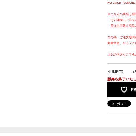
For Japan residents 
※こちらの商品は期
その期間にご注文
受注生産限定商品
その為、ご注文期間
数量変更、キャンセ
上記の内容をご了承
NUMBER
4
販売を終了いた