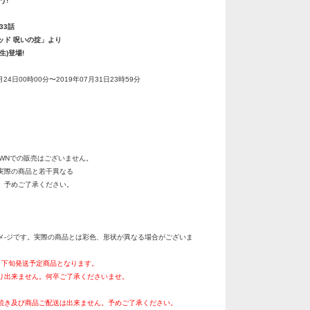
う!
33話
ッド 呪いの掟」より
生)登場!
月24日00時00分〜2019年07月31日23時59分
OWNでの販売はございません。
実際の商品と若干異なる
。予めご了承ください。
メ-ジです。実際の商品とは彩色、形状が異なる場合がございま
0月下旬発送予定商品となります。
り出来ません。何卒ご了承くださいませ。
続き及び商品ご配送は出来ません。予めご了承ください。