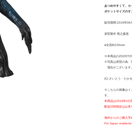
あつめやすくて、カ
ポケットサイズのす
販売期間:2019年06
原型製作 熊之森恵
●全高約150mm
※本商品のZOZOT
※写真は原型の為、
場合がございます
(C) さいとう・たか
※こちらの画像はイ
す。
本商品は2019年1
配送日時指定はお承
海外からのご購入手
For Japan residents 