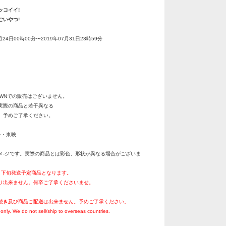
ッコイイ!
ごいやつ!
月24日00時00分〜2019年07月31日23時59分
OWNでの販売はございません。
実際の商品と若干異なる
。予めご了承ください。
を・東映
メ-ジです。実際の商品とは彩色、形状が異なる場合がございま
0月下旬発送予定商品となります。
り出来ません。何卒ご了承くださいませ。
続き及び商品ご配送は出来ません。予めご了承ください。
only. We do not sell/ship to overseas countries.