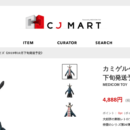
ズ《2019年10月下旬発送予定》
カミゲルゲ
下旬発送
MEDICOM TOY
4,888
円
(税
ポイント：
0
pt
（ポ
大好評の東映レトロ
待望のシリ-ズ第36弾