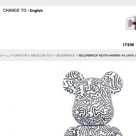
CHANGE TO :
ホーム
>
CURATOR
>
MEDICOM TOY
>
BE@RBRICK
>
BE@RBRICK KEITH HARING #4 100% 