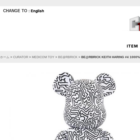
CHANGE TO :
ホーム
>
CURATOR
>
MEDICOM TOY
>
BE@RBRICK
>
BE@RBRICK KEITH HARING #4 1000%