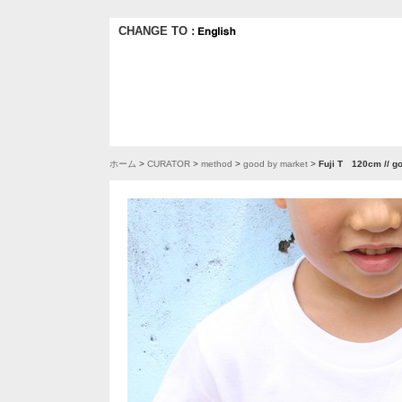
CHANGE TO :
ホーム
>
CURATOR
>
method
>
good by market
>
Fuji T 120cm // g