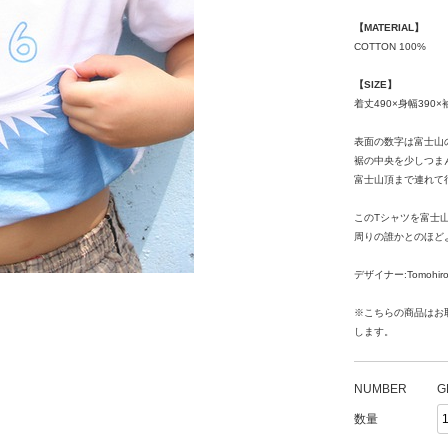
【MATERIAL】
COTTON 100%
【SIZE】
着丈490×身幅390×
表面の数字は富士山
裾の中央を少しつま
富士山頂まで連れて
このTシャツを富士
周りの誰かとのほど
デザイナー:Tomohiro 
※こちらの商品はお
します。
NUMBER
G
数量