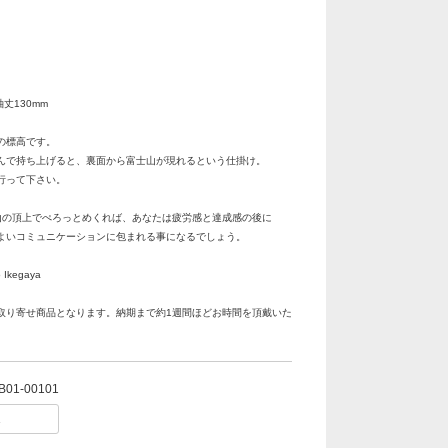
袖丈130mm
の標高です。
んで持ち上げると、裏面から富士山が現れるという仕掛け。
行って下さい。
山の頂上でぺろっとめくれば、あなたは疲労感と達成感の後に
よいコミュニケーションに包まれる事になるでしょう。
Ikegaya
取り寄せ商品となります。納期まで約1週間ほどお時間を頂戴いた
B01-00101