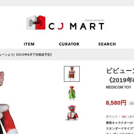
ーンより)《2019年8月下旬発送予定》
ビビュー
《2019
MEDICOM TOY
8,580
円
(税
ポイント：
0
pt
（ポ
東映キャラクターが
スタンダードサイズ