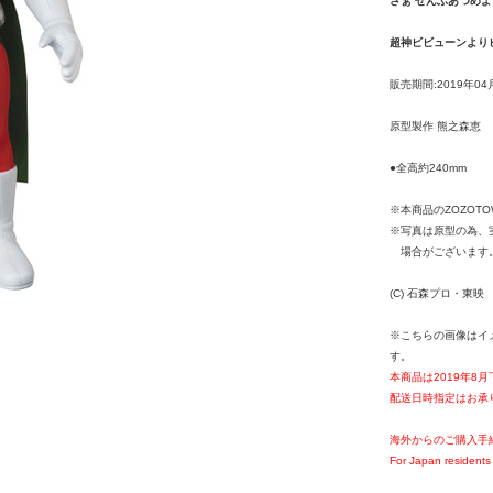
さぁ ぜんぶあつめよ
超神ビビューンより
販売期間:2019年04
原型製作 熊之森恵
●全高約240mm
※本商品のZOZOT
※写真は原型の為、
場合がございます
(C) 石森プロ・東映
※こちらの画像はイ
す。
本商品は2019年8
配送日時指定はお承
海外からのご購入手
For Japan residents 