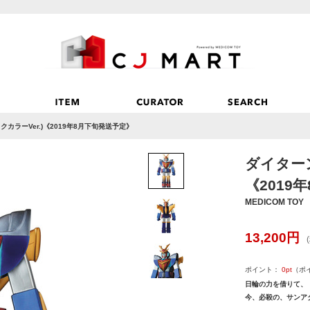
クカラーVer.)《2019年8月下旬発送予定》
ダイターン
《2019
MEDICOM TOY
13,200
円
ポイント：
0
pt
（ポ
日輪の力を借りて、
今、必殺の、サンア