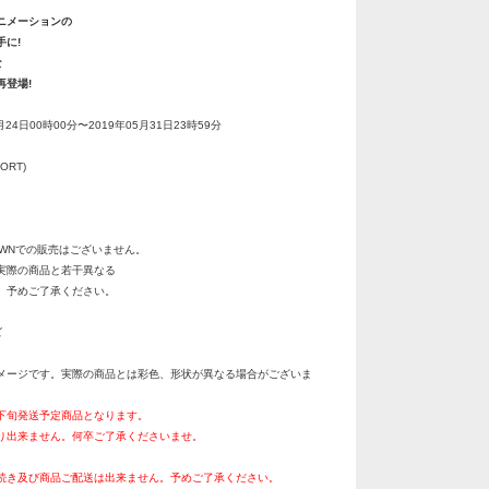
ニメーションの
手に!
な
再登場!
月24日00時00分〜2019年05月31日23時59分
ORT)
OWNでの販売はございません。
実際の商品と若干異なる
。予めご了承ください。
ズ
メージです。実際の商品とは彩色、形状が異なる場合がございま
月下旬発送予定商品となります。
り出来ません。何卒ご了承くださいませ。
続き及び商品ご配送は出来ません。予めご了承ください。