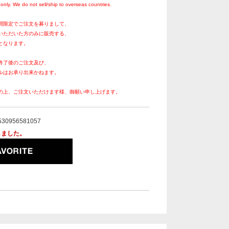
only. We do not sell/ship to overseas countries.
間限定でご注文を募りまして、
いただいた方のみに販売する、
となります。
終了後のご注文及び、
ルはお承り出来かねます。
の上、ご注文いただけます様、御願い申し上げます。
530956581057
しました。