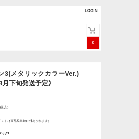
LOGIN
0
3(メタリックカラーVer.)
年8月下旬発送予定》
(税込)
イントは商品発送時に付与されます）
タック!