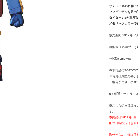
サンライズの名作ア
ソフビモデルを君の
ダイターン3が重厚
メタリックカラーで
販売期間:2019年04
原型製作 杉本浩二(G
●全高約250mm
※本商品のZOZOT
※写真は原型の為、
場合がございます
(C) 創通・サンライ
※こちらの画像はイ
す。
本商品は2019年8
配送日時指定はお承
海外からのご購入手