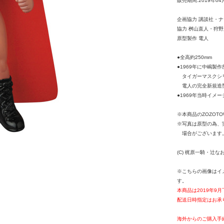
販売期間:2019年04
企画協力 講談社・
協力 桝山直人・狩
原型製作 電人
●全高約250mm
●1969年に中嶋製
タイガーマスクシ
電人の完全新規造型
●1969年当時イメ
※本商品のZOZOT
※写真は原型の為、
場合がございます
(C) 梶原一騎・辻
※こちらの画像はイ
す。
本商品は2019年9
配送日時指定はお承
海外からのご購入手