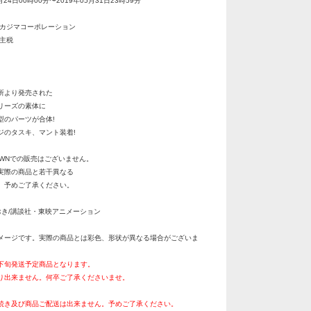
月24日00時00分〜2019年05月31日23時59分
ナカジマコーポレーション
野主税
作所より発売された
リーズの素体に
のパーツが合体!
ージのタスキ、マント装着!
OWNでの販売はございません。
実際の商品と若干異なる
。予めご了承ください。
なおき/講談社・東映アニメーション
メージです。実際の商品とは彩色、形状が異なる場合がございま
月下旬発送予定商品となります。
り出来ません。何卒ご了承くださいませ。
続き及び商品ご配送は出来ません。予めご了承ください。