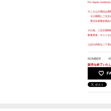
For Japan residents 
※こちらの商品は期
その期間にご注文
受注生産限定商品
その為、ご注文期間
数量変更、キャンセ
上記の内容をご了承
NUMBER
4
販売を終了いた