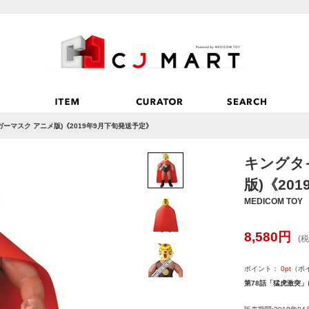
ーマスク アニメ版)《2019年9月下旬発送予定》
キングタ
版)《20
MEDICOM TOY
8,580
円
(税
ポイント：
0
pt
（ポ
第78話「猛虎激突」